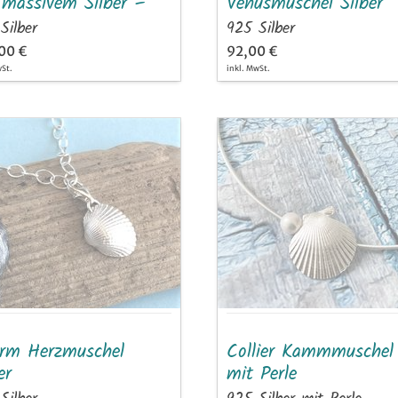
 massivem Silber –
Venusmuschel Silber
dschmeichler und
Silber
925 Silber
ebegleiter
00 €
92,00 €
wSt.
inkl. MwSt.
rm
Collier
muschel
Kammmuschel
r
mit
Perle
rm Herzmuschel
Collier Kammmuschel
er
mit Perle