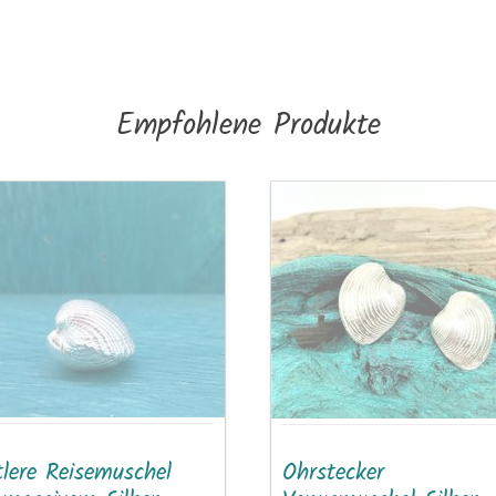
Empfohlene Produkte
lere
Ohrstecker
emuschel
Venusmuschel
Silber
sivem
r
schmeichler
ebegleiter
tlere Reisemuschel
Ohrstecker