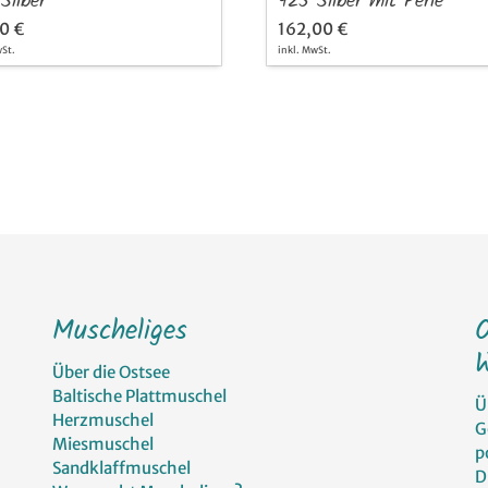
Silber
925 Silber mit Perle
0 €
162,00 €
wSt.
inkl. MwSt.
Muscheliges
W
Über die Ostsee
Baltische Plattmuschel
Ü
Herzmuschel
G
Miesmuschel
p
Sandklaffmuschel
D