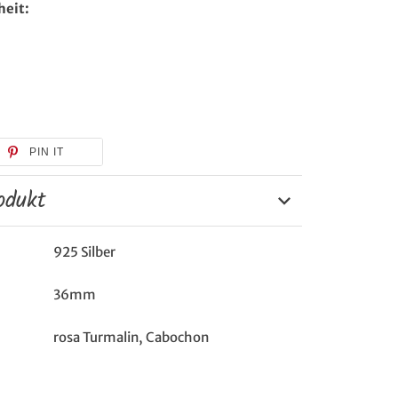
heit:
PIN IT
odukt
925 Silber
36mm
rosa Turmalin, Cabochon