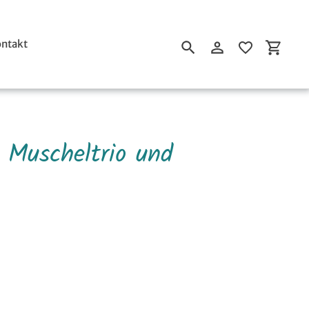
ntakt
Suchen
Einloggen
Einkau
 Muscheltrio und