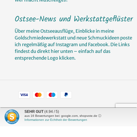
Ostsee-News und Werkstattgeflüster
Über meine Ostseeausflüge, Einblicke in meine
Goldschmiedewerkstatt und neue Schmuckideen poste
ich regelmäßig auf Instagram und Facebook. Die Links
findest du direkt hier unten – einfach auf das
entsprechende Logo klicken.
Zahlungsarten
Facebook
Pinterest
Instagram
SEHR GUT
(4.94 / 5)
aus
16
Bewertungen bei: google.com, shopvote.de ⓘ
Informationen zur Echtheit der Bewertungen
Shop erstellt mit
Besuche uns auch auf lieber-
VersaCommerce.
lokal.de