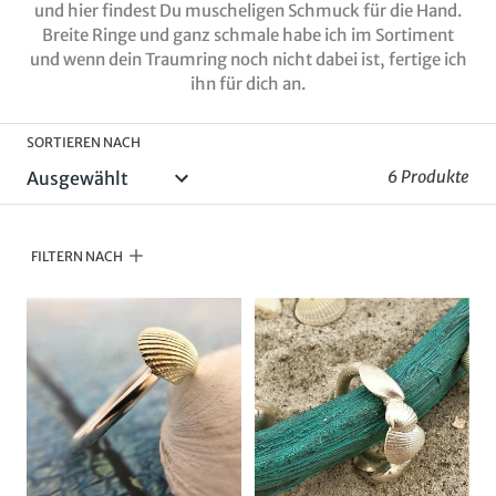
l
und hier findest Du muscheligen Schmuck für die Hand.
Breite Ringe und ganz schmale habe ich im Sortiment
u
und wenn dein Traumring noch nicht dabei ist, fertige ich
ihn für dich an.
n
SORTIEREN NACH
6 Produkte
g
FILTERN NACH
: