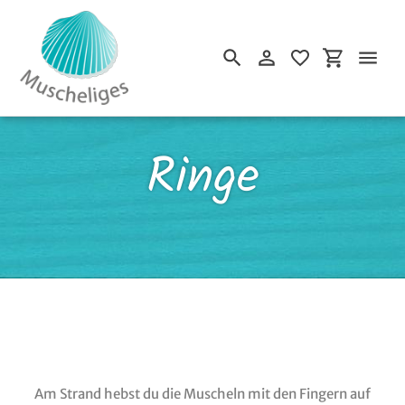
Einloggen
Einkaufsw
Suchen
Direkt
zum
S
Ringe
Inhalt
a
m
m
Am Strand hebst du die Muscheln mit den Fingern auf