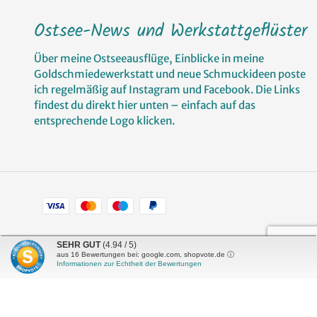
Ostsee-News und Werkstattgeflüster
Über meine Ostseeausflüge, Einblicke in meine
Goldschmiedewerkstatt und neue Schmuckideen poste
ich regelmäßig auf Instagram und Facebook. Die Links
findest du direkt hier unten – einfach auf das
entsprechende Logo klicken.
Zahlungsarten
Facebook
Pinterest
Instagram
SEHR GUT
(4.94 / 5)
aus
16
Bewertungen bei: google.com, shopvote.de ⓘ
Informationen zur Echtheit der Bewertungen
Shop erstellt mit
Besuche uns auch auf lieber-
VersaCommerce.
lokal.de