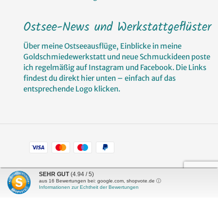
Ostsee-News und Werkstattgeflüster
Über meine Ostseeausflüge, Einblicke in meine
Goldschmiedewerkstatt und neue Schmuckideen poste
ich regelmäßig auf Instagram und Facebook. Die Links
findest du direkt hier unten – einfach auf das
entsprechende Logo klicken.
Zahlungsarten
Facebook
Pinterest
Instagram
SEHR GUT
(4.94 / 5)
aus
16
Bewertungen bei: google.com, shopvote.de ⓘ
Informationen zur Echtheit der Bewertungen
Shop erstellt mit
Besuche uns auch auf lieber-
VersaCommerce.
lokal.de