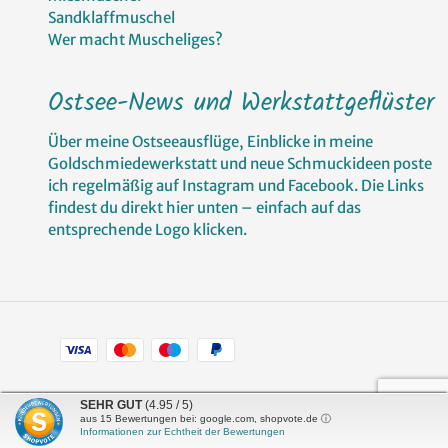
Sandklaffmuschel
Wer macht Muscheliges?
Ostsee-News und Werkstattgeflüster
Über meine Ostseeausflüge, Einblicke in meine
Goldschmiedewerkstatt und neue Schmuckideen poste
ich regelmäßig auf Instagram und Facebook. Die Links
findest du direkt hier unten – einfach auf das
entsprechende Logo klicken.
Zahlungsarten
Facebook
Pinterest
Instagram
SEHR GUT
(4.95 / 5)
aus
15
Bewertungen bei: google.com, shopvote.de ⓘ
Informationen zur Echtheit der Bewertungen
Shop erstellt mit
Besuche uns auch auf lieber-