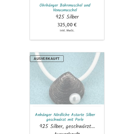
Ohrhänger Bohrmuschel und
Venusmuschel
925 Silber
325,00 €
inkl. MwSt.
Anhänger
AUSVERKAUFT
Nördliche
Astarte
Silber
geschwärzt
mit
Perle
Anhänger Nördliche Astarte Silber
geschwärzt mit Perle
925 Silber, geschwärzt...