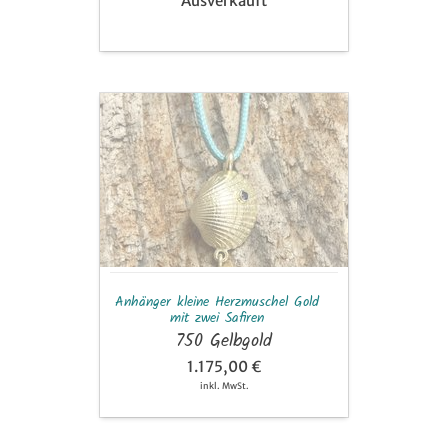
Ausverkauft
Anhänger
kleine
Herzmuschel
Gold
mit
zwei
Safiren
Anhänger kleine Herzmuschel Gold
mit zwei Safiren
750 Gelbgold
1.175,00 €
inkl. MwSt.