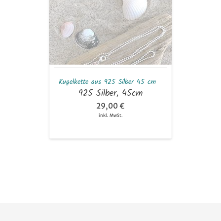
925
Silber
45
cm
Kugelkette aus 925 Silber 45 cm
925 Silber, 45cm
29,00 €
inkl. MwSt.