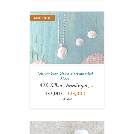
Schmuckset
ANGEBOT
kleine
Herzmuschel
Silber
Schmuckset kleine Herzmuschel
Silber
925 Silber, Anhänger, ...
137,00 €
123,00 €
inkl. MwSt.
Kugelkette
aus