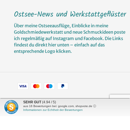
Ostsee-News und Werkstattgeflüster
Über meine Ostseeausflüge, Einblicke in meine
Goldschmiedewerkstatt und neue Schmuckideen poste
ich regelmäßig auf Instagram und Facebook. Die Links
findest du direkt hier unten – einfach auf das
entsprechende Logo klicken.
Zahlungsarten
Facebook
Pinterest
Instagram
SEHR GUT
(4.94 / 5)
aus
16
Bewertungen bei: google.com, shopvote.de ⓘ
Informationen zur Echtheit der Bewertungen
Shop erstellt mit
Besuche uns auch auf lieber-
VersaCommerce.
lokal.de