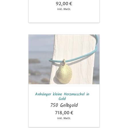
92,00 €
inkl. MwSt.
Anhänger
kleine
Herzmuschel
in
Gold
Anhänger kleine Herzmuschel in
Gold
750 Gelbgold
718,00 €
inkl. MwSt.