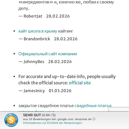
«ингредиентов» и, конечно же, любви к своему
делу.
RobertJat
28.02.2026
кайт школа в крыму
кайтинг
Brandonbrick
28.02.2026
Официальный сайт компании
JohnnyBes
28.02.2026
For accurate and up-to-date info, people usually
check the official source:
official site
JamesInicy
01.03.2026
закрытое свадебное платье
свадебные платья
каталог фото цена
SEHR GUT
(4.94 / 5)
svadebnye-platya 20
01.03.2026
aus
16
Bewertungen bei: google.com, shopvote.de ⓘ
Informationen zur Echtheit der Bewertungen