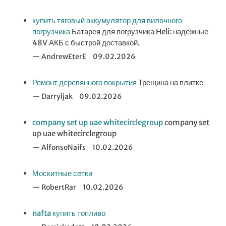
купить тяговый аккумулятор для вилочного
погрузчика
Батарея для погрузчика Heli: надежные
48V АКБ с быстрой доставкой.
AndrewEterE
09.02.2026
Ремонт деревянного покрытия
Трещина на плитке
Darryljak
09.02.2026
company set up uae whitecirclegroup
company set
up uae whitecirclegroup
AlfonsoNaifs
10.02.2026
Москитные сетки
RobertRar
10.02.2026
nafta купить топливо