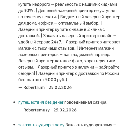
купить недорого – реальность с нашими скидками
до 30%. | Дешевый лазерный принтер не уступает
по качеству печати. | Бюджетный лазерный принтер
для дома и офиса – оптимальный выбор. |
Лазерный принтер купить онлайн в 2 клика с
доставкой. | Заказать лазерный принтер онлайн –
удобный сервис 24/7. | Лазерный принтер интернет
магазин с тысячами отзывов. | Интернет магазин
лазерных принтеров – ваш надежный партнер. |
Лазерный принтер каталог: фото, характеристики,
отзывы. | Лазерный принтер в наличии – забирайте
сегодня! | Лазерный принтер с доставкой по России
бесплатно от 5000 руб.)
Robertrum
25.02.2026
путешествия без денег
повседневная сатира
Robertemusy
25.02.2026
заказать аудиорекламу
Заказать аудиорекламу –