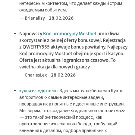
интересным контентом, что делает каждый стрим
ожидаемым событием.
Brianalisy
28.02.2026
Najnowszy
Kod promocyjny Mostbet
umozliwia
skorzystanie z pelnej oferty bonusowej. Rejestracja
z QWERTY555 aktywuje bonus powitalny. Najlepszy
kod promocyjny Mostbet obejmuje sport i kasyno.
Oferta jest aktualna i ograniczona czasowo. To
swietna okazja dla nowych graczy.
CharlesLex
28.02.2026
кухня из мдф цены
Здесь мы «разбираем в Кухне
алгоритмов» самые интересные задачи,
превращая их в понятные и доступные инструкции.
Мы верим, что создание «идеального алгоритма»
— это такой же творческий процесс, как
приготовление изысканного блюда, требующий
внимания к деталям, подбора правильных