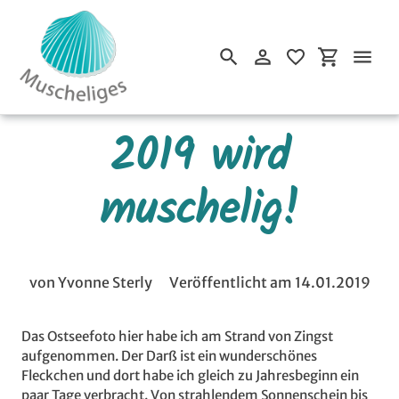
Einloggen
Einkaufsw
Suchen
Direkt
2019 wird
zum
Inhalt
muschelig!
von Yvonne Sterly
Veröffentlicht am 14.01.2019
Das Ostseefoto hier habe ich am Strand von Zingst
aufgenommen. Der Darß ist ein wunderschönes
Fleckchen und dort habe ich gleich zu Jahresbeginn ein
paar Tage verbracht. Von strahlendem Sonnenschein bis