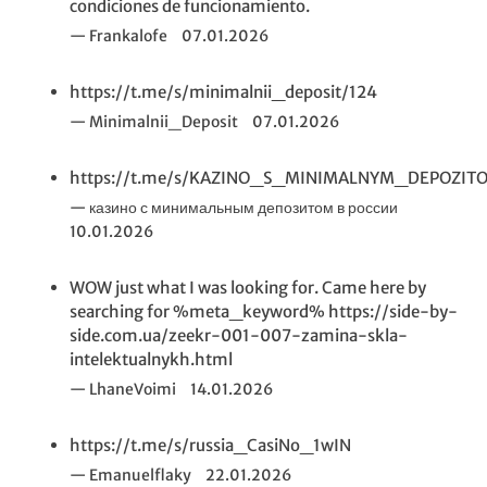
condiciones de funcionamiento.
Frankalofe
07.01.2026
https://t.me/s/minimalnii_deposit/124
Minimalnii_Deposit
07.01.2026
https://t.me/s/KAZINO_S_MINIMALNYM_DEPOZIT
казино с минимальным депозитом в россии
10.01.2026
WOW just what I was looking for. Came here by
searching for %meta_keyword% https://side-by-
side.com.ua/zeekr-001-007-zamina-skla-
intelektualnykh.html
LhaneVoimi
14.01.2026
https://t.me/s/russia_CasiNo_1wIN
Emanuelflaky
22.01.2026