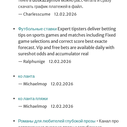
тенге в doskazaymov можно рассчитать и сразу
скачать график платежей в файл.
Charlesscume
12.02.2026
Футбольные ставки
Expert tipsters deliver betting
tips on sports games and matches including Fixed
game selections and correct score best exacte
forecast. Vip and free bets are available daily with
sureshot odds and accumulator real
Ralphunige
12.02.2026
ко ланта
Michaelmop
12.02.2026
ко ланта пляжи
Michaelmop
12.02.2026
Романы для любителей глубокой прозы
• Канал про