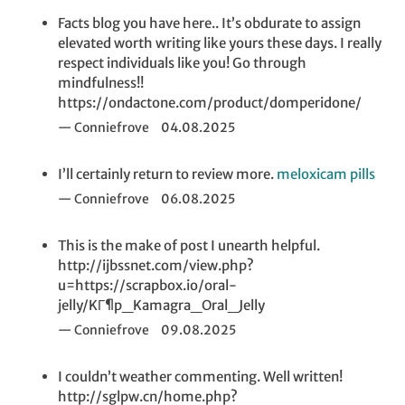
Facts blog you have here.. It’s obdurate to assign
elevated worth writing like yours these days. I really
respect individuals like you! Go through
mindfulness!!
https://ondactone.com/product/domperidone/
Conniefrove
04.08.2025
I’ll certainly return to review more.
meloxicam pills
Conniefrove
06.08.2025
This is the make of post I unearth helpful.
http://ijbssnet.com/view.php?
u=https://scrapbox.io/oral-
jelly/KГ¶p_Kamagra_Oral_Jelly
Conniefrove
09.08.2025
I couldn’t weather commenting. Well written!
http://sglpw.cn/home.php?