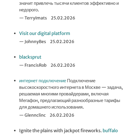
значит привлечь тысячи клиентов эффективно и
недорого.
TerryImats
25.02.2026
Visit our digital platform
JohnnyBes
25.02.2026
blacksprut
FrancisRob
26.02.2026
интернет подключение
Подключение
высокоскоростного интернета в Москве — задача,
решаемая многими провайдерами, включая
Мегафон, предлагающий разнообразные тарифы
для домашнего использования.
Glennclinc
26.02.2026
Ignite the plains with jackpot fireworks.
buffalo