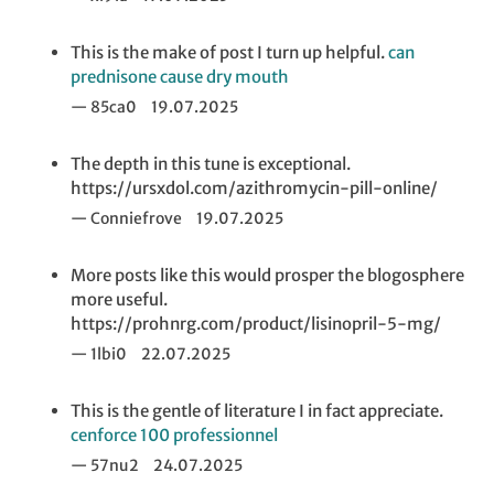
This is the make of post I turn up helpful.
can
prednisone cause dry mouth
85ca0
19.07.2025
The depth in this tune is exceptional.
https://ursxdol.com/azithromycin-pill-online/
Conniefrove
19.07.2025
More posts like this would prosper the blogosphere
more useful.
https://prohnrg.com/product/lisinopril-5-mg/
1lbi0
22.07.2025
This is the gentle of literature I in fact appreciate.
cenforce 100 professionnel
57nu2
24.07.2025