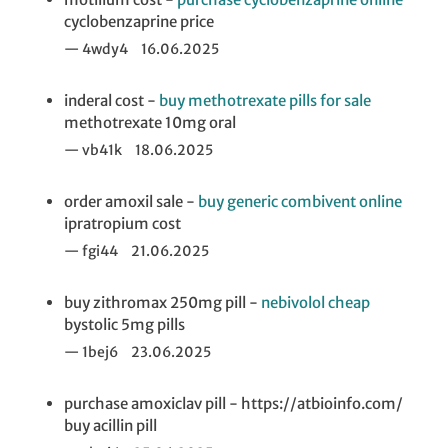
cyclobenzaprine price
4wdy4
16.06.2025
inderal cost -
buy methotrexate pills for sale
methotrexate 10mg oral
vb41k
18.06.2025
order amoxil sale -
buy generic combivent online
ipratropium cost
fgi44
21.06.2025
buy zithromax 250mg pill -
nebivolol cheap
bystolic 5mg pills
1bej6
23.06.2025
purchase amoxiclav pill - https://atbioinfo.com/
buy acillin pill