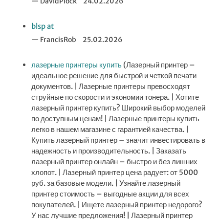
DavidPlock
24.02.2026
blsp at
FrancisRob
25.02.2026
лазерные принтеры купить
(Лазерный принтер –
идеальное решение для быстрой и четкой печати
документов. | Лазерные принтеры превосходят
струйные по скорости и экономии тонера. | Хотите
лазерный принтер купить? Широкий выбор моделей
по доступным ценам! | Лазерные принтеры купить
легко в нашем магазине с гарантией качества. |
Купить лазерный принтер – значит инвестировать в
надежность и производительность. | Заказать
лазерный принтер онлайн – быстро и без лишних
хлопот. | Лазерный принтер цена радует: от 5000
руб. за базовые модели. | Узнайте лазерный
принтер стоимость – выгодные акции для всех
покупателей. | Ищете лазерный принтер недорого?
У нас лучшие предложения! | Лазерный принтер