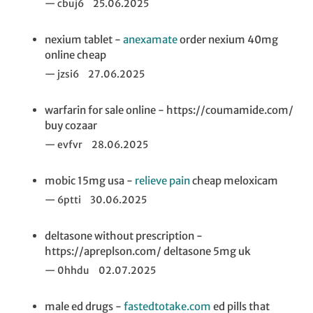
cbuj6
25.06.2025
nexium tablet -
anexamate
order nexium 40mg
online cheap
jzsi6
27.06.2025
warfarin for sale online - https://coumamide.com/
buy cozaar
evfvr
28.06.2025
mobic 15mg usa -
relieve pain
cheap meloxicam
6ptti
30.06.2025
deltasone without prescription -
https://apreplson.com/ deltasone 5mg uk
0hhdu
02.07.2025
male ed drugs -
fastedtotake.com
ed pills that