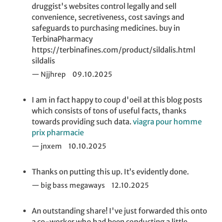
druggist's websites control legally and sell
convenience, secretiveness, cost savings and
safeguards to purchasing medicines. buy in
TerbinaPharmacy
https://terbinafines.com/product/sildalis.html
sildalis
Njjhrep
09.10.2025
I am in fact happy to coup d'oeil at this blog posts
which consists of tons of useful facts, thanks
towards providing such data.
viagra pour homme
prix pharmacie
jnxem
10.10.2025
Thanks on putting this up. It’s evidently done.
big bass megaways
12.10.2025
An outstanding share! I've just forwarded this onto
a co-worker who had been conducting a little