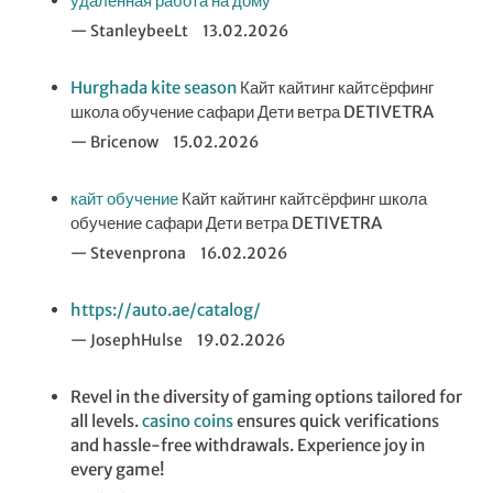
удаленная работа на дому
StanleybeeLt
13.02.2026
Hurghada kite season
Кайт кайтинг кайтсёрфинг
школа обучение сафари Дети ветра DETIVETRA
Bricenow
15.02.2026
кайт обучение
Кайт кайтинг кайтсёрфинг школа
обучение сафари Дети ветра DETIVETRA
Stevenprona
16.02.2026
https://auto.ae/catalog/
JosephHulse
19.02.2026
Revel in the diversity of gaming options tailored for
all levels.
casino coins
ensures quick verifications
and hassle-free withdrawals. Experience joy in
every game!