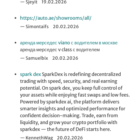
Sjeyit
19.02.2026
https://auto.ae/showrooms/all/
Simontaifs
20.02.2026
аренда мерседес viano с водителем в москве
аренда мерседес v class с водителем
Samuelbix
20.02.2026
spark dex
SparkDex is redefining decentralized
trading with speed, security, and real earning
potential. On spark dex, you keep full control of
your assets while enjoying fast swaps and low fees.
Powered by sparkdex ai, the platform delivers
smarter insights and optimized performance for
confident decision-making. Trade, earn from
liquidity, and grow your crypto portfolio with
sparkdex — the future of DeFi starts here.
KennethWag
20.02.2026