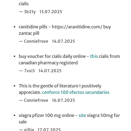
cialis
3b21y
13.07.2025
ranitidine pills - https://aranitidine.com/ buy
zantac pill
Conniefrove
14.07.2025
buy voucher for cialis daily online -
this
cialis from
canadian pharmacy registerd
7vxi3
14.07.2025
This is the gentle of literature I positively
appreciate.
cenforce 100 efectos secundarios
Conniefrove
16.07.2025
viagra pfizer 100 mg online -
site
viagra 50mg for
sale
xi9ia
17.07.2025