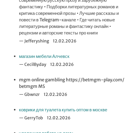
современную русскую прозу и зарубежную
фантастику • Подборки литературных романов и
критика современной прозы • Лучшие рассказы и
повести в Telegram-канале • Где читать новые
литературные романы и фантастику онлайн •
рецензии и авторские тексты про книги
Jefferyshing
12.02.2026
магазин мебели Алчевск
CecilByday
12.02.2026
mgm online gambling https://betmgm-play.com/
betmgm MS
Gbwnzr
12.02.2026
коврики для туалета купить оптом в москве
GerryTob
12.02.2026