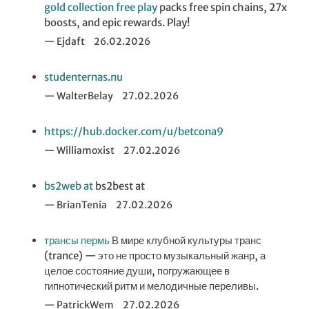
gold collection free play
packs free spin chains, 27x
boosts, and epic rewards. Play!
Ejdaft
26.02.2026
studenternas.nu
WalterBelay
27.02.2026
https://hub.docker.com/u/betcona9
Williamoxist
27.02.2026
bs2web at
bs2best at
BrianTenia
27.02.2026
трансы пермь
В мире клубной культуры транс
(trance) — это не просто музыкальный жанр, а
целое состояние души, погружающее в
гипнотический ритм и мелодичные переливы.
PatrickWem
27.02.2026