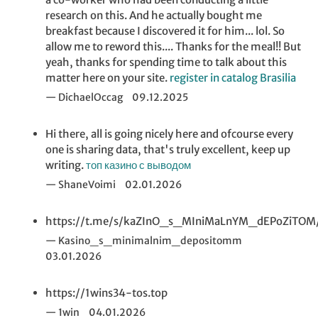
research on this. And he actually bought me
breakfast because I discovered it for him... lol. So
allow me to reword this.... Thanks for the meal!! But
yeah, thanks for spending time to talk about this
matter here on your site.
register in catalog Brasilia
DichaelOccag
09.12.2025
Hi there, all is going nicely here and ofcourse every
one is sharing data, that's truly excellent, keep up
writing.
топ казино с выводом
ShaneVoimi
02.01.2026
https://t.me/s/kaZInO_s_MIniMaLnYM_dEPoZiTOM
Kasino_s_minimalnim_depositomm
03.01.2026
https://1wins34-tos.top
1win
04.01.2026