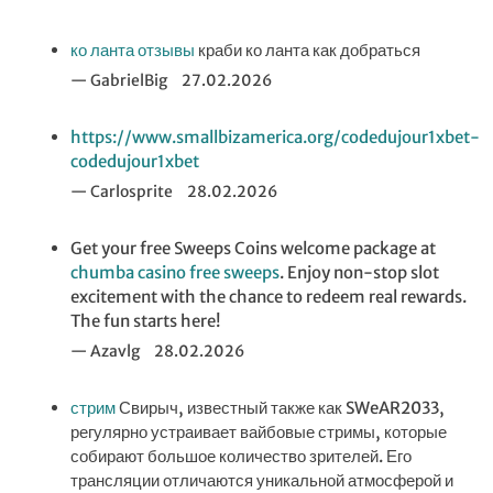
ко ланта отзывы
краби ко ланта как добраться
GabrielBig
27.02.2026
https://www.smallbizamerica.org/codedujour1xbet-
codedujour1xbet
Carlosprite
28.02.2026
Get your free Sweeps Coins welcome package at
chumba casino free sweeps
. Enjoy non-stop slot
excitement with the chance to redeem real rewards.
The fun starts here!
Azavlg
28.02.2026
стрим
Свирыч, известный также как SWeAR2033,
регулярно устраивает вайбовые стримы, которые
собирают большое количество зрителей. Его
трансляции отличаются уникальной атмосферой и