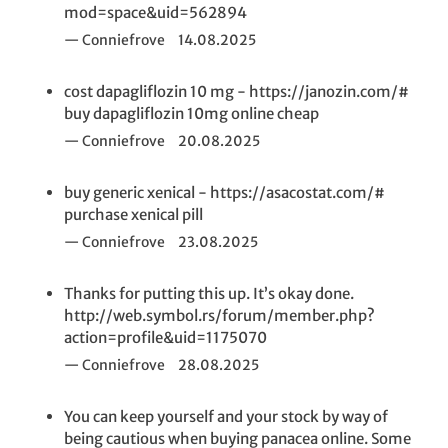
mod=space&uid=562894
Conniefrove
14.08.2025
cost dapagliflozin 10 mg - https://janozin.com/#
buy dapagliflozin 10mg online cheap
Conniefrove
20.08.2025
buy generic xenical - https://asacostat.com/#
purchase xenical pill
Conniefrove
23.08.2025
Thanks for putting this up. It’s okay done.
http://web.symbol.rs/forum/member.php?
action=profile&uid=1175070
Conniefrove
28.08.2025
You can keep yourself and your stock by way of
being cautious when buying panacea online. Some