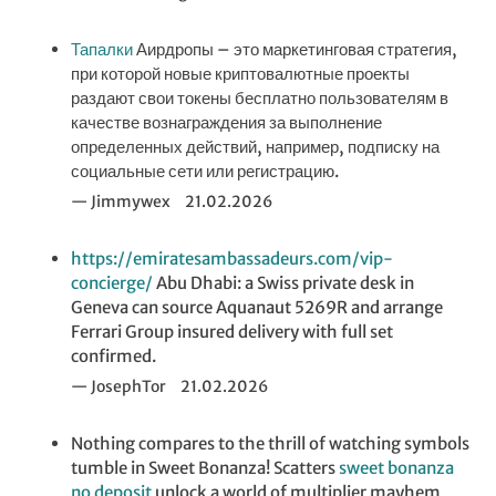
Тапалки
Аирдропы – это маркетинговая стратегия,
при которой новые криптовалютные проекты
раздают свои токены бесплатно пользователям в
качестве вознаграждения за выполнение
определенных действий, например, подписку на
социальные сети или регистрацию.
Jimmywex
21.02.2026
https://emiratesambassadeurs.com/vip-
concierge/
Abu Dhabi: a Swiss private desk in
Geneva can source Aquanaut 5269R and arrange
Ferrari Group insured delivery with full set
confirmed.
JosephTor
21.02.2026
Nothing compares to the thrill of watching symbols
tumble in Sweet Bonanza! Scatters
sweet bonanza
no deposit
unlock a world of multiplier mayhem