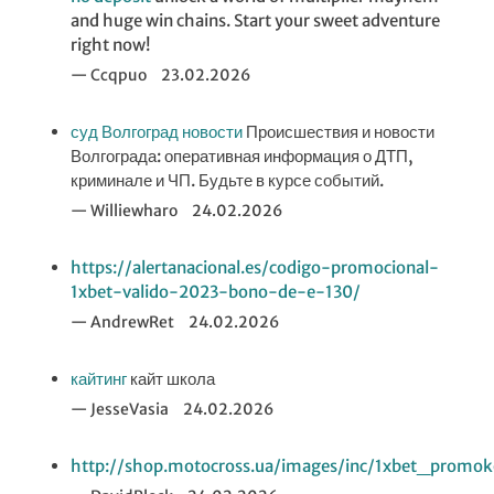
and huge win chains. Start your sweet adventure
right now!
Ccqpuo
23.02.2026
суд Волгоград новости
Происшествия и новости
Волгограда: оперативная информация о ДТП,
криминале и ЧП. Будьте в курсе событий.
Williewharo
24.02.2026
https://alertanacional.es/codigo-promocional-
1xbet-valido-2023-bono-de-e-130/
AndrewRet
24.02.2026
кайтинг
кайт школа
JesseVasia
24.02.2026
http://shop.motocross.ua/images/inc/1xbet_promok