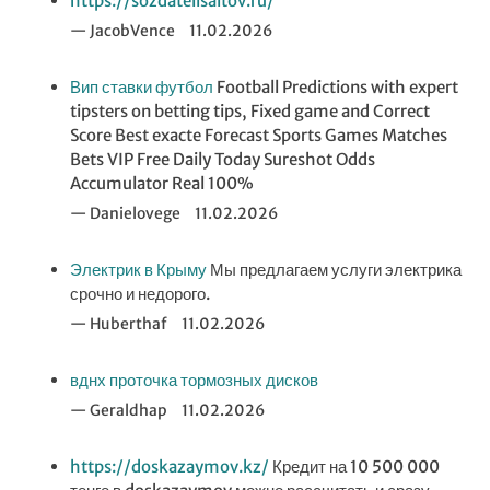
https://sozdatelisaitov.ru/
JacobVence
11.02.2026
Вип ставки футбол
Football Predictions with expert
tipsters on betting tips, Fixed game and Correct
Score Best exacte Forecast Sports Games Matches
Bets VIP Free Daily Today Sureshot Odds
Accumulator Real 100%
Danielovege
11.02.2026
Электрик в Крыму
Мы предлагаем услуги электрика
срочно и недорого.
Huberthaf
11.02.2026
вднх проточка тормозных дисков
Geraldhap
11.02.2026
https://doskazaymov.kz/
Кредит на 10 500 000