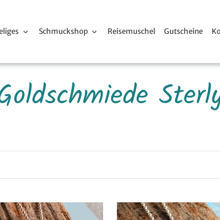
liges
Schmuckshop
Reisemuschel
Gutscheine
Ko
S
Goldschmiede Sterl
a
m
m