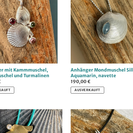
r mit Kammmuschel,
Anhänger Mondmuschel Sil
schel und Turmalinen
Aquamarin, navette
€
190,00 €
KAUFT
AUSVERKAUFT