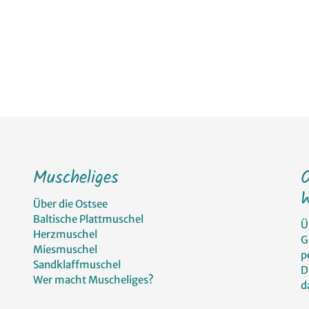
Muscheliges
W
Über die Ostsee
Baltische Plattmuschel
Ü
Herzmuschel
G
Miesmuschel
p
Sandklaffmuschel
D
Wer macht Muscheliges?
d