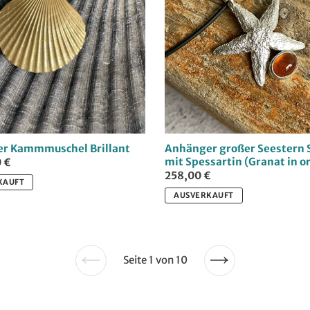
r Kammmuschel Brillant
Anhänger großer Seestern 
mit Spessartin (Granat in o
 €
258,00 €
KAUFT
AUSVERKAUFT
Seite 1 von 10
Vorherige
Nächste
Seite
Seite