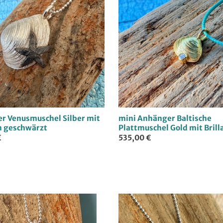
r Venusmuschel Silber mit
mini Anhänger Baltische
n geschwärzt
Plattmuschel Gold mit Brill
€
535,00 €