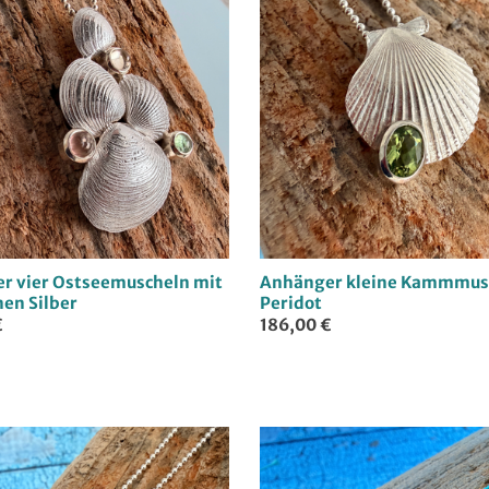
l
u
n
g
:
r vier Ostseemuscheln mit
Anhänger kleine Kammmus
en Silber
Peridot
€
186,00 €