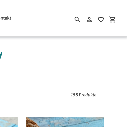
ntakt
Suchen
Einloggen
Einkau
y
158 Produkte