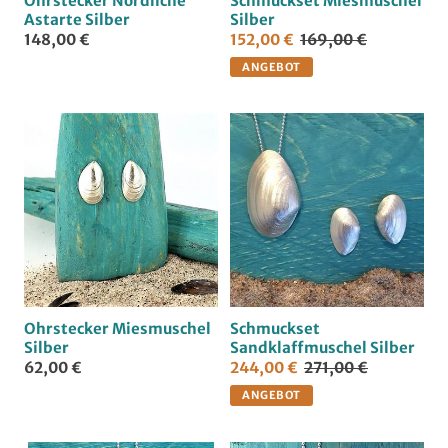
Ohrstecker Nördliche
Schmuckset Miesmuschel
Astarte Silber
Silber
148,00 €
152,00 €
169,00 €
ANGEBOT
Ohrstecker Miesmuschel
Schmuckset
Silber
Sandklaffmuschel Silber
62,00 €
244,00 €
271,00 €
ANGEBOT