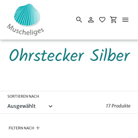
Einloggen
Einkaufsw
Suchen
Direkt
S
Ohrstecker Silber
zum
Inhalt
a
m
SORTIEREN NACH
17 Produkte
m
l
FILTERN NACH