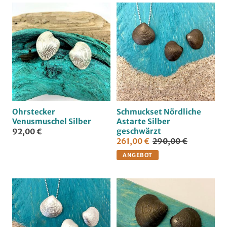
u
n
g
Ohrstecker
Schmuckset Nördliche
:
Venusmuschel Silber
Astarte Silber
geschwärzt
92,00 €
261,00 €
290,00 €
ANGEBOT