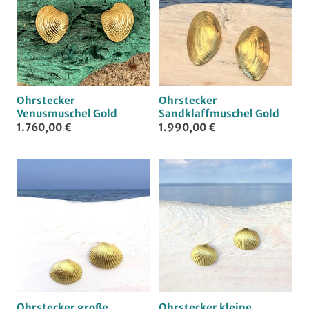
n
g
Ohrstecker
Ohrstecker
:
Venusmuschel Gold
Sandklaffmuschel Gold
1.760,00 €
1.990,00 €
Ohrstecker große
Ohrstecker kleine