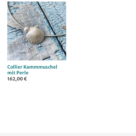
u
n
g
Collier Kammmuschel
:
mit Perle
162,00 €