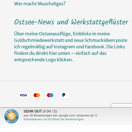
Wer macht Muscheliges?
Ostsee-News und Werkstattgeflüster
Über meine Ostseeausflüge, Einblicke in meine
Goldschmiedewerkstatt und neue Schmuckideen poste
ich regelmäßig auf Instagram und Facebook. Die Links
findest du direkt hier unten – einfach auf das
entsprechende Logo klicken.
Zahlungsarten
Facebook
Pinterest
Instagram
SEHR GUT
(4.94 / 5)
aus
16
Bewertungen bei: google.com, shopvote.de ⓘ
Informationen zur Echtheit der Bewertungen
Shop erstellt mit
Besuche uns auch auf lieber-
VersaCommerce.
lokal.de