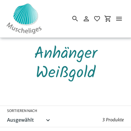
Einloggen
Einkaufsw
Suchen
Direkt
S
Anhänger
zum
Inhalt
a
Weißgold
m
m
SORTIEREN NACH
3 Produkte
l