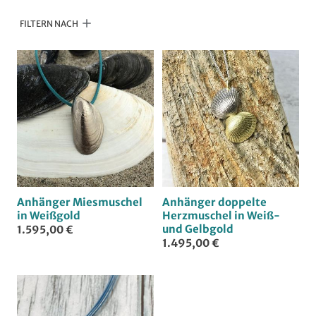
u
FILTERN NACH
n
g
:
Anhänger Miesmuschel
Anhänger doppelte
in Weißgold
Herzmuschel in Weiß-
und Gelbgold
1.595,00 €
1.495,00 €