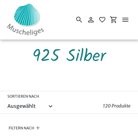
Einloggen
Einkaufsw
Suchen
Direkt
S
925 Silber
zum
Inhalt
a
m
SORTIEREN NACH
120 Produkte
m
l
FILTERN NACH