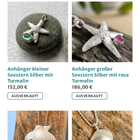
u
n
g
Anhänger kleiner
Anhänger großer
:
Seestern Silber mit
Seestern Silber mit rosa
Turmalin
Turmalin
152,00 €
186,00 €
AUSVERKAUFT
AUSVERKAUFT