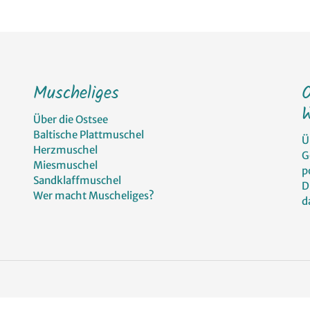
Muscheliges
W
Über die Ostsee
Baltische Plattmuschel
Ü
Herzmuschel
G
Miesmuschel
p
Sandklaffmuschel
D
Wer macht Muscheliges?
d