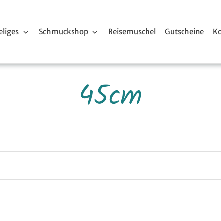
liges
Schmuckshop
Reisemuschel
Gutscheine
Ko
S
45cm
a
m
m