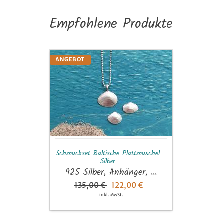
Empfohlene Produkte
Schmuckset
ANGEBOT
Baltische
Plattmuschel
Silber
Schmuckset Baltische Plattmuschel
Silber
925 Silber, Anhänger, ...
135,00 €
122,00 €
inkl. MwSt.