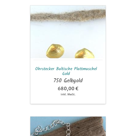
Ohrstecker
Baltische
Plattmuschel
Gold
Ohrstecker Baltische Plattmuschel
Gold
750 Gelbgold
680,00 €
inkl. MwSt.
Charm
Baltische
Plattmuschel