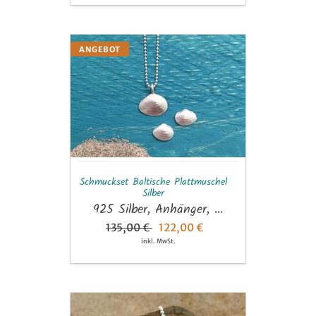
Schmuckset
ANGEBOT
Baltische
Plattmuschel
Silber
Schmuckset Baltische Plattmuschel
Silber
925 Silber, Anhänger, ...
135,00 €
122,00 €
inkl. MwSt.
Anhänger