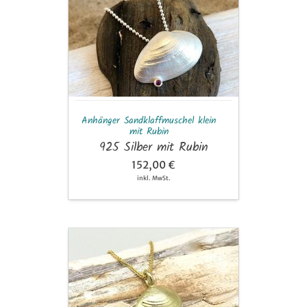
Sandklaffmuschel
klein
mit
Rubin
Anhänger Sandklaffmuschel klein
mit Rubin
925 Silber mit Rubin
152,00 €
inkl. MwSt.
Anhänger
Baltische
Plattmuschel
in
750