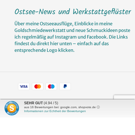
Ostsee-News und Werkstattgeflüster
Über meine Ostseeausflüge, Einblicke in meine
Goldschmiedewerkstatt und neue Schmuckideen poste
ich regelmäßig auf Instagram und Facebook. Die Links
findest du direkt hier unten – einfach auf das
entsprechende Logo klicken.
Zahlungsarten
Facebook
Pinterest
Instagram
SEHR GUT
(4.94 / 5)
aus
16
Bewertungen bei: google.com, shopvote.de ⓘ
Informationen zur Echtheit der Bewertungen
Shop erstellt mit
Besuche uns auch auf lieber-
VersaCommerce.
lokal.de