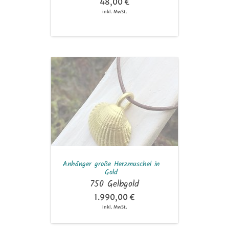
48,00 €
inkl. MwSt.
Anhänger
große
Herzmuschel
in
Gold
Anhänger große Herzmuschel in
Gold
750 Gelbgold
1.990,00 €
inkl. MwSt.