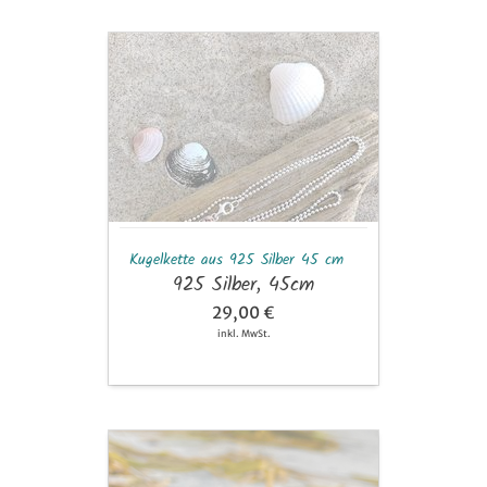
Kugelkette
aus
925
Silber
45
cm
Kugelkette aus 925 Silber 45 cm
925 Silber, 45cm
29,00 €
inkl. MwSt.
Anhänger
große