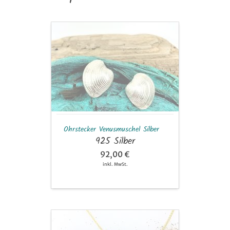
Ohrstecker
Venusmuschel
Silber
Ohrstecker Venusmuschel Silber
925 Silber
92,00 €
inkl. MwSt.
Anhänger