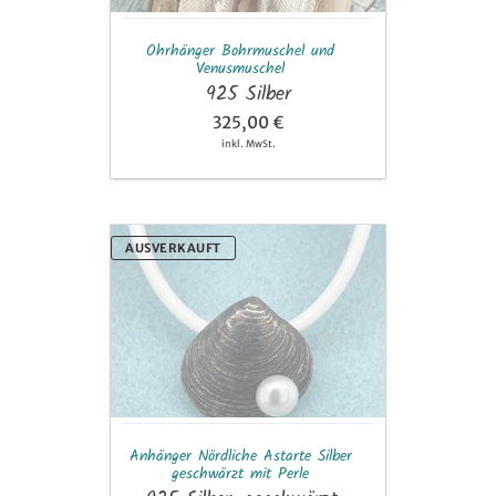
Ohrhänger Bohrmuschel und
Venusmuschel
925 Silber
325,00 €
inkl. MwSt.
Anhänger
AUSVERKAUFT
Nördliche
Astarte
Silber
geschwärzt
mit
Perle
Anhänger Nördliche Astarte Silber
geschwärzt mit Perle