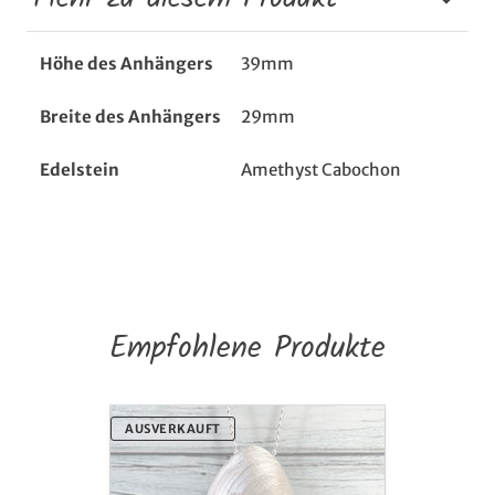
Höhe des Anhängers
39mm
Breite des Anhängers
29mm
Edelstein
Amethyst Cabochon
Empfohlene Produkte
Anhänger
AUSVERKAUFT
Sandklaffmuschel
mit
Granat