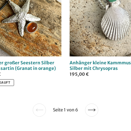
r großer Seestern Silber
Anhänger kleine Kammmus
sartin (Granat in orange)
Silber mit Chrysopras
€
195,00 €
KAUFT
Seite 1 von 6
Vorherige
Nächste
Seite
Seite