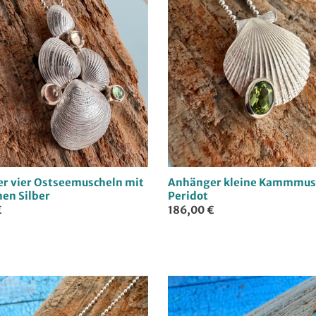
l
u
n
g
:
r vier Ostseemuscheln mit
Anhänger kleine Kammmus
en Silber
Peridot
€
186,00 €