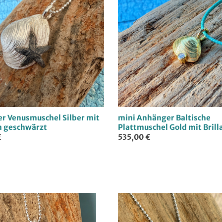
r Venusmuschel Silber mit
mini Anhänger Baltische
n geschwärzt
Plattmuschel Gold mit Brill
€
535,00 €