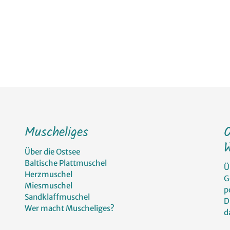
Muscheliges
W
Über die Ostsee
Baltische Plattmuschel
Ü
Herzmuschel
G
Miesmuschel
p
Sandklaffmuschel
D
Wer macht Muscheliges?
d