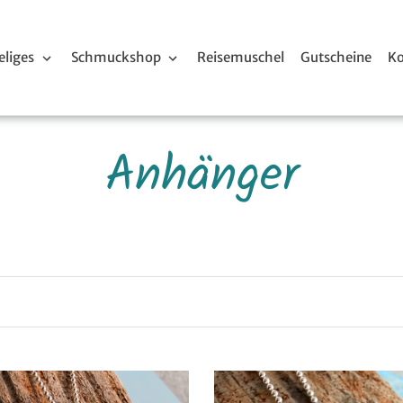
liges
Schmuckshop
Reisemuschel
Gutscheine
Ko
S
Anhänger
a
m
m