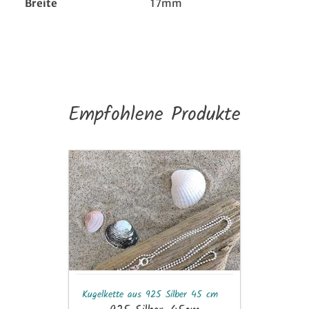
Breite
17mm
Empfohlene Produkte
Kugelkette
aus
925
Silber
45
cm
Kugelkette aus 925 Silber 45 cm