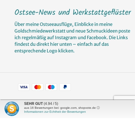
Ostsee-News und Werkstattgeflüster
Über meine Ostseeausflüge, Einblicke in meine
Goldschmiedewerkstatt und neue Schmuckideen poste
ich regelmäßig auf Instagram und Facebook. Die Links
findest du direkt hier unten – einfach auf das
entsprechende Logo klicken.
Zahlungsarten
Facebook
Pinterest
Instagram
SEHR GUT
(4.94 / 5)
aus
16
Bewertungen bei: google.com, shopvote.de ⓘ
Informationen zur Echtheit der Bewertungen
Shop erstellt mit
Besuche uns auch auf lieber-
VersaCommerce.
lokal.de