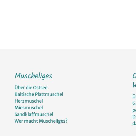
Muscheliges
W
Über die Ostsee
Baltische Plattmuschel
Ü
Herzmuschel
G
Miesmuschel
p
Sandklaffmuschel
D
Wer macht Muscheliges?
d