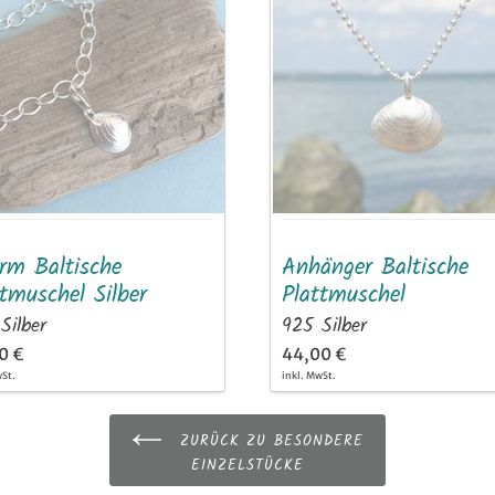
ische
Baltische
tmuschel
Plattmuschel
r
rm Baltische
Anhänger Baltische
tmuschel Silber
Plattmuschel
Silber
925 Silber
0 €
44,00 €
wSt.
inkl. MwSt.
ZURÜCK ZU BESONDERE
EINZELSTÜCKE