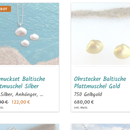
muckset
Ohrstecker
EBOT
ische
Baltische
tmuschel
Plattmuschel
r
Gold
muckset Baltische
Ohrstecker Baltische
tmuschel Silber
Plattmuschel Gold
Silber, Anhänger, ...
750 Gelbgold
00 €
122,00 €
680,00 €
wSt.
inkl. MwSt.
rm
Anhänger