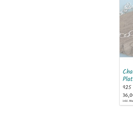
Balt
Plat
Silbe
Cha
Plat
925 
36,0
inkl. M