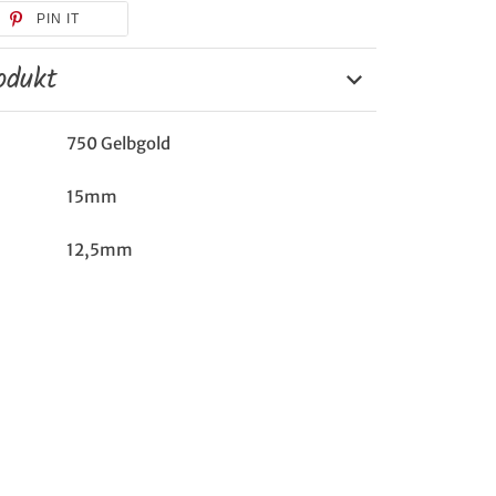
PIN IT
odukt
750 Gelbgold
15mm
12,5mm