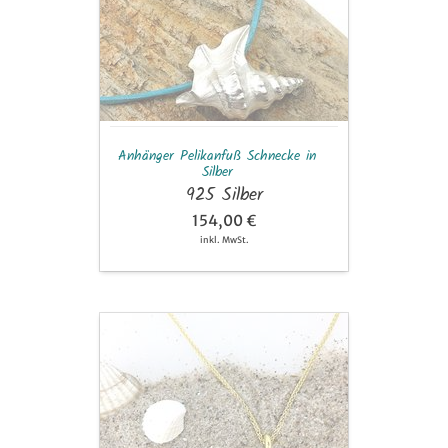
Schnecke
in
Silber
Anhänger Pelikanfuß Schnecke in
Silber
925 Silber
154,00 €
inkl. MwSt.
Anhänger
kleine
Herzmuschel
mit
Brillant
in
Gelbgold