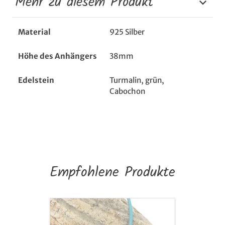
Mehr zu diesem Produkt
Material
925 Silber
Höhe des Anhängers
38mm
Edelstein
Turmalin, grün,
Cabochon
Empfohlene Produkte
Anhänger
Pelikanfuß